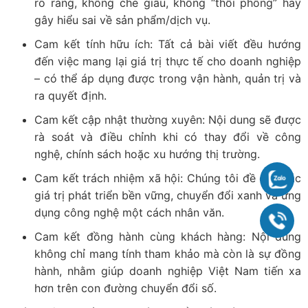
rõ ràng, không che giấu, không “thổi phồng” hay
gây hiểu sai về sản phẩm/dịch vụ.
Cam kết tính hữu ích: Tất cả bài viết đều hướng
đến việc mang lại giá trị thực tế cho doanh nghiệp
– có thể áp dụng được trong vận hành, quản trị và
ra quyết định.
Cam kết cập nhật thường xuyên: Nội dung sẽ được
rà soát và điều chỉnh khi có thay đổi về công
nghệ, chính sách hoặc xu hướng thị trường.
Cam kết trách nhiệm xã hội: Chúng tôi đề cao các
Zalo
giá trị phát triển bền vững, chuyển đổi xanh và ứng
dụng công nghệ một cách nhân văn.
090
Cam kết đồng hành cùng khách hàng: Nội dung
không chỉ mang tính tham khảo mà còn là sự đồng
hành, nhằm giúp doanh nghiệp Việt Nam tiến xa
hơn trên con đường chuyển đổi số.