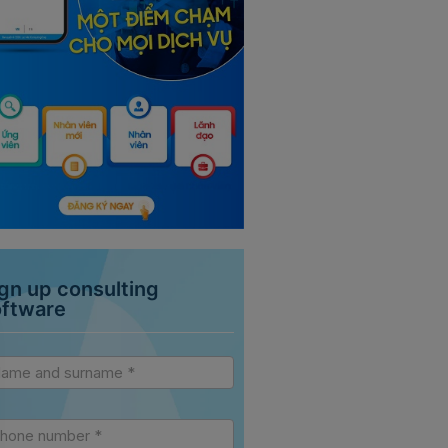
gn up consulting
oftware
vice
debar