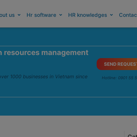
out us
Hr software
HR knowledges
Contac
n resources management
SEND REQUES
 over 1000 businesses in Vietnam since
Hotline: 0901 55 