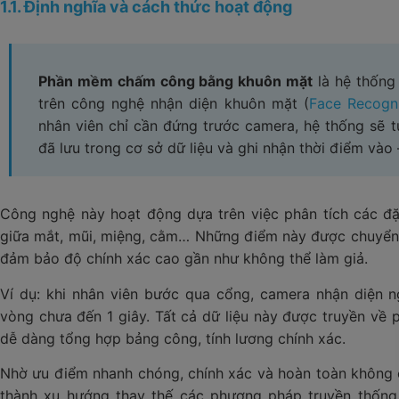
3. Các chức năng & tiêu chí khi lựa chọn phần mềm chấm 
1.1. Định nghĩa và cách thức hoạt động
3.1. Chức năng cơ bản bắt buộc
3.2. Module nâng cao – phần mềm chấm công tích hợp AI
3.3. Tiêu chí lựa chọn phần mềm dành cho tổ chức/doanh nghiệp
Phần mềm chấm công bằng khuôn mặt
là hệ thống 
trên công nghệ nhận diện khuôn mặt (
Face Recogni
4. Lạc Việt SureHCS C&B chấm công bằng nhận diện khuôn 
nhân viên chỉ cần đứng trước camera, hệ thống sẽ t
đã lưu trong cơ sở dữ liệu và ghi nhận thời điểm vào 
Công nghệ này hoạt động dựa trên việc phân tích các đ
giữa mắt, mũi, miệng, cằm… Những điểm này được chuyển 
đảm bảo độ chính xác cao gần như không thể làm giả.
Ví dụ: khi nhân viên bước qua cổng, camera nhận diện n
vòng chưa đến 1 giây. Tất cả dữ liệu này được truyền về
dễ dàng tổng hợp bảng công, tính lương chính xác.
Nhờ ưu điểm nhanh chóng, chính xác và hoàn toàn không 
thành xu hướng thay thế các phương pháp truyền thống n