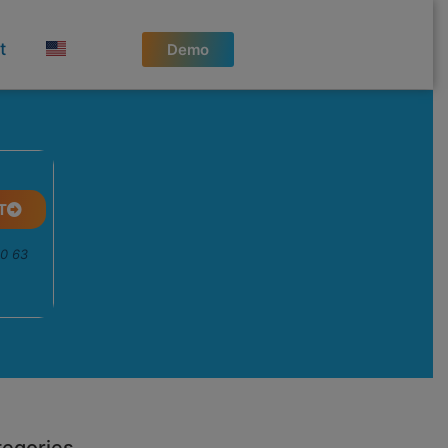
t
Demo
T
50 63