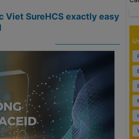
Ca
ac Viet SureHCS exactly easy
l
Us