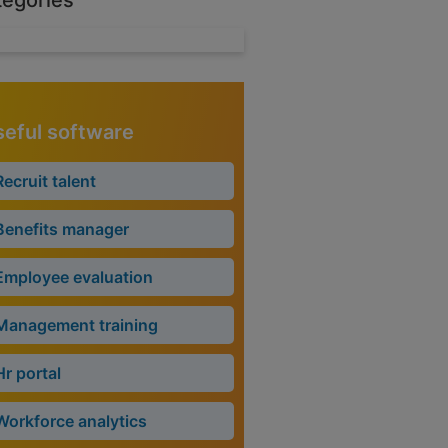
tegories
eful software
Recruit talent
Benefits manager
Employee evaluation
Management training
Hr portal
Workforce analytics