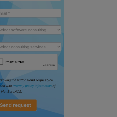
clicking the button
Send request
you
eed with
Privacy policy information
of
 Viet SureHCS.
Send request