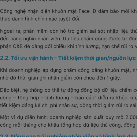
Công nghệ nhận diện khuôn mặt Face ID đảm bảo mỗi khuô
thực danh tính chính xác tuyệt đối.
Ngoài ra, phần mềm còn hỗ trợ giảm sai sót nhập liệu th
đến hàng nghìn nhân viên. Dữ liệu chấm công được tự độn
phận C&B dễ dàng đối chiếu khi tính lương, hạn chế rủi ro v
2.2. Tối ưu vận hành – Tiết kiệm thời gian/nguồn lực
Khi doanh nghiệp áp dụng chấm công bằng khuôn mặt, nh
nhờ đó thời gian ghi nhận giảm còn chưa đến 1 giây.
Đặc biệt, hệ thống có thể tự động đồng bộ dữ liệu chấm c
công – tổng hợp – tính lương – báo cáo” diễn ra khép kí
tiết kiệm đáng kể chi phí nhân sự, đồng thời giảm rủi ro sa
Một ví dụ điển hình: doanh nghiệp sản xuất quy mô 2.000
công mỗi tháng cho khâu tổng hợp dữ liệu thủ công, đồng t
2.3. Nâng cao trải nghiệm nhân viên và hình ảnh do