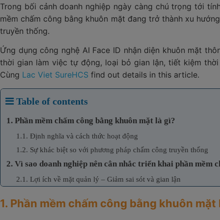
Trong bối cảnh doanh nghiệp ngày càng chú trọng tới tín
mềm chấm công bằng khuôn mặt đang trở thành xu hướng 
truyền thống.
Ứng dụng công nghệ AI Face ID nhận diện khuôn mặt thôn
thời gian làm việc tự động, loại bỏ gian lận, tiết kiệm thờ
Cùng
Lac Viet SureHCS
find out details in this article.
Table of contents
1. Phần mềm chấm công bằng khuôn mặt là gì?
1.1. Định nghĩa và cách thức hoạt động
1.2. Sự khác biệt so với phương pháp chấm công truyền thống
2. Vì sao doanh nghiệp nên cân nhắc triển khai phần mềm
2.1. Lợi ích về mặt quản lý – Giảm sai sót và gian lận
2.2. Tối ưu vận hành – Tiết kiệm thời gian/nguồn lực
1. Phần mềm chấm công bằng khuôn mặt l
2.3. Nâng cao trải nghiệm nhân viên và hình ảnh doanh nghiệp