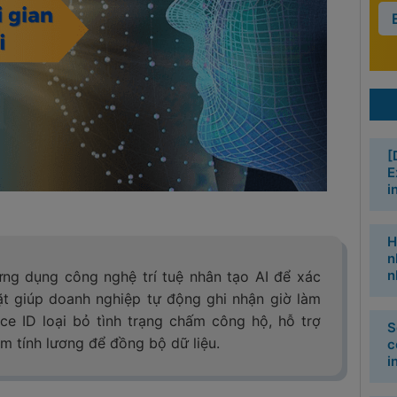
[
E
i
H
n
n
ứng dụng công nghệ trí tuệ nhân tạo AI để xác
ặt giúp doanh nghiệp tự động ghi nhận giờ làm
ce ID loại bỏ tình trạng chấm công hộ, hỗ trợ
S
ềm tính lương để đồng bộ dữ liệu.
c
i