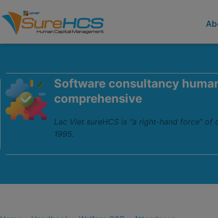
Ab
Software consultancy huma
comprehensive
Lac Viet sureHCS is “a right-hand force” of
1995.