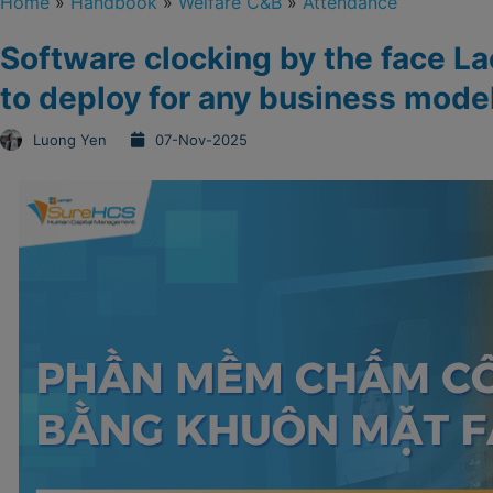
Home
»
Handbook
»
Welfare C&B
»
Attendance
Software clocking by the face L
to deploy for any business mode
Luong Yen
07-Nov-2025