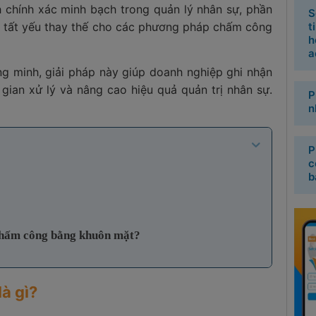
h chính xác minh bạch trong quản lý nhân sự, phần
S
tất yếu thay thế cho các phương pháp chấm công
t
h
a
g minh, giải pháp này giúp doanh nghiệp ghi nhận
i gian xử lý và nâng cao hiệu quả quản trị nhân sự.
P
n
P
c
b
 chấm công bằng khuôn mặt?
à gì?