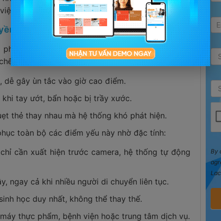
việc.
uyền thống
 phải quẹt thẻ, nhập mã hoặc đặt vân tay tại máy
chế như:
g, dễ gây ùn tắc vào giờ cao điểm.
 khi tay ướt, bẩn hoặc bị trầy xước.
uẹt thẻ thay nhau mà hệ thống khó phát hiện.
hục toàn bộ các điểm yếu này nhờ đặc tính:
 chỉ cần xuất hiện trước camera, hệ thống tự động
By 
agr
Lac
, ngay cả khi nhiều người di chuyển liên tục.
sinh học duy nhất, không thể thay thế.
 máy thực phẩm, bệnh viện hoặc trung tâm dịch vụ.