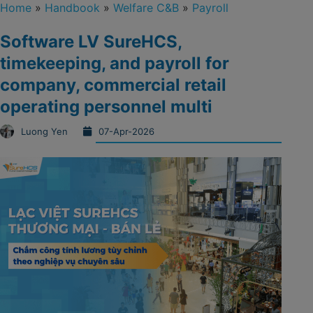
Home
»
Handbook
»
Welfare C&B
»
Payroll
Software LV SureHCS,
timekeeping, and payroll for
company, commercial retail
operating personnel multi
Luong Yen
07-Apr-2026