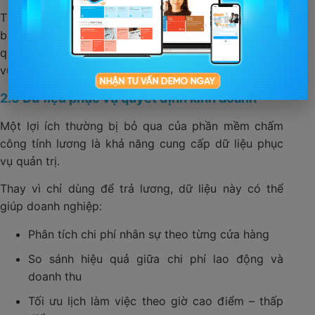
Theo nhiều báo cáo về trải nghiệm nhân viên, minh
bạch về lương thưởng là một trong những yếu tố
quan trọng giúp giữ chân nhân sự trong ngành dịch
vụ – bán lẻ.
2.5 Dữ liệu phục vụ quyết định kinh doanh
Một lợi ích thường bị bỏ qua của phần mềm chấm
công tính lương là khả năng cung cấp dữ liệu phục
vụ quản trị.
Thay vì chỉ dùng để trả lương, dữ liệu này có thể
giúp doanh nghiệp:
Phân tích chi phí nhân sự theo từng cửa hàng
So sánh hiệu quả giữa chi phí lao động và
doanh thu
Tối ưu lịch làm việc theo giờ cao điểm – thấp