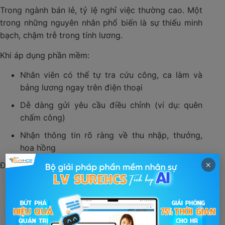
Trong ngành bán lẻ, tỷ lệ nghỉ việc thường cao. Một
trong những nguyên nhân phổ biến là sự thiếu minh
bạch, chậm trễ trong tính lương.
Khi áp dụng phần mềm:
Nhân viên có thể tự tra cứu công, ca làm và
bảng lương ngay trên điện thoại
Dễ dàng gửi yêu cầu điều chỉnh (ví dụ: quên
chấm công)
Nhận thông tin rõ ràng về thu nhập, thưởng,
hoa hồng
×
Điều này giúp:
Tăng sự chủ động của nhân viên
Giảm áp lực giải đáp cho HR
Cải thiện trải nghiệm làm việc tổng thể