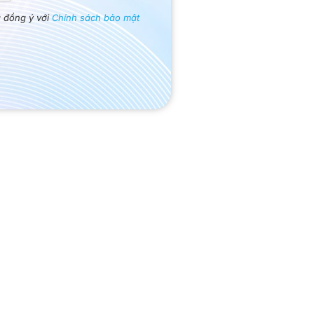
ã đồng ý với
Chính sách bảo mật