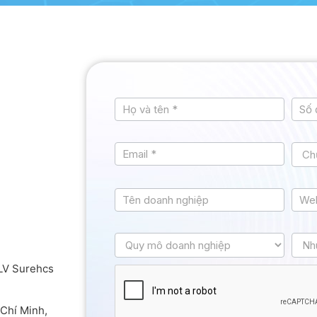
Tư
vấn
LV Surehcs
Chí Minh,