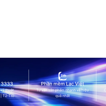
 3333
Phần mềm Lạc Việt
 kỹ thuật
Tư vấn sản phẩm nhanh và hiệu
C
 | T2-T6)
quả nhất