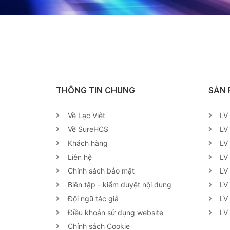
THÔNG TIN CHUNG
SẢN
Về Lạc Việt
LV
Về SureHCS
LV
Khách hàng
LV
Liên hệ
LV
Chính sách bảo mật
LV
Biên tập - kiểm duyệt nội dung
LV
Đội ngũ tác giả
LV
Điều khoản sử dụng website
LV
Chính sách Cookie