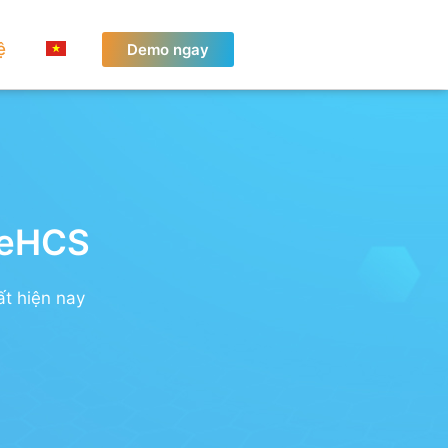
ệ
Demo ngay
ureHCS
ất hiện nay