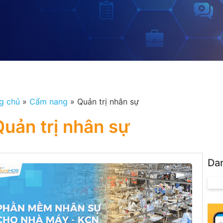
g chủ
»
Cẩm nang
»
Quản trị nhân sự
Quản trị nhân sự
Da