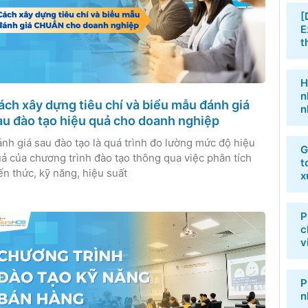
[
E
t
H
n
ách xây dựng tiêu chí và biểu mẫu đánh giá
n
au đào tạo hiệu quả cho doanh nghiệp
nh giá sau đào tạo là quá trình đo lường mức độ hiệu
G
ả của chương trình đào tạo thông qua việc phân tích
t
ến thức, kỹ năng, hiệu suất
x
P
c
v
P
n