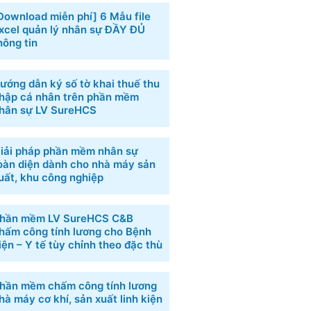
Download miễn phí] 6 ​Mẫu file
xcel quản lý nhân sự​ ĐẦY ĐỦ
hông tin
ướng dẫn ký số tờ khai thuế thu
hập cá nhân trên phần mềm
hân sự LV SureHCS
iải pháp phần mềm nhân sự
oàn diện dành cho nhà máy sản
uất, khu công nghiệp
hần mềm LV SureHCS C&B
hấm công tính lương cho Bệnh
iện – Y tế tùy chỉnh theo đặc thù
hần mềm chấm công tính lương
hà máy cơ khí, sản xuất linh kiện