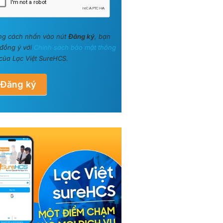
ng cách nhấn vào nút
Đăng ký
, bạn
đồng ý với
Chính sách bảo mật thông
của Lạc Việt SureHCS.
Đăng ký