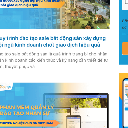
Bằ
đã 
tin
uy trình đào tạo sale bất động sản xây dựng
ội ngũ kinh doanh chốt giao dịch hiệu quả
o tạo sale bất động sản là quá trình trang bị cho nhân
ên kinh doanh các kiến thức và kỹ năng cần thiết để tư
n, thuyết phục và