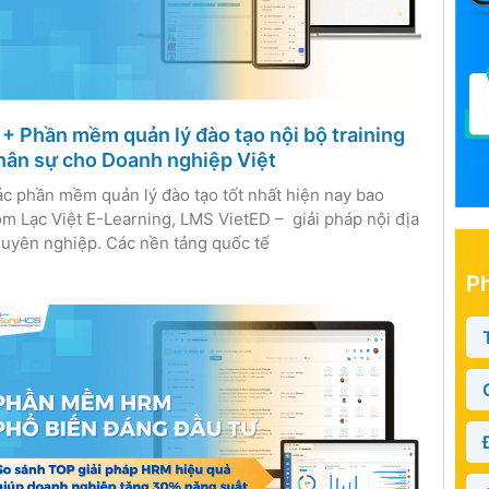
1+ Phần mềm quản lý đào tạo nội bộ training
hân sự cho Doanh nghiệp Việt
c phần mềm quản lý đào tạo tốt nhất hiện nay bao
m Lạc Việt E-Learning, LMS VietED – giải pháp nội địa
uyên nghiệp. Các nền tảng quốc tế
P