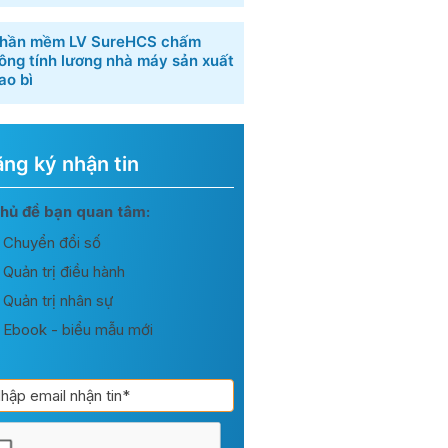
hần mềm LV SureHCS chấm
ông tính lương nhà máy sản xuất
ao bì
ng ký nhận tin
ng
hủ đề bạn quan tâm:
Chuyển đổi số
n
Quản trị điều hành
Quản trị nhân sự
Ebook - biểu mẫu mới