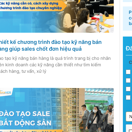
P
c
b
hiết kế chương trình đào tạo kỹ năng bán
Đă
àng giúp sales chốt đơn hiệu quả
o tạo kỹ năng bán hàng là quá trình trang bị cho nhân
Đă
C
ên kinh doanh các kỹ năng cần thiết như tìm kiếm
ký
ách hàng, tư vấn, xử lý
bả
tin