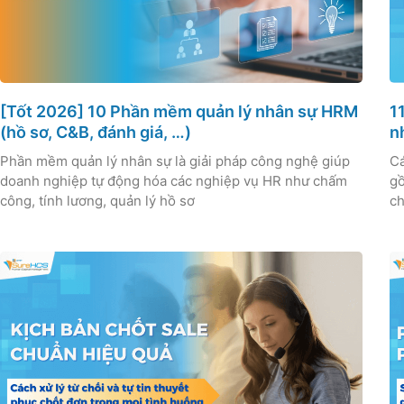
[Tốt 2026] 10 Phần mềm quản lý nhân sự HRM
1
(hồ sơ, C&B, đánh giá, …)
n
Phần mềm quản lý nhân sự là giải pháp công nghệ giúp
Cá
doanh nghiệp tự động hóa các nghiệp vụ HR như chấm
gồ
công, tính lương, quản lý hồ sơ
ch