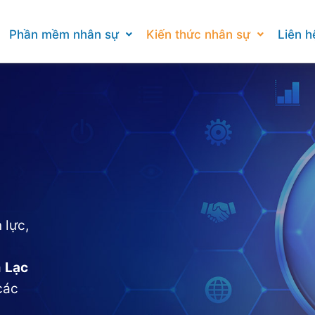
Phần mềm nhân sự
Kiến thức nhân sự
Liên h
 lực,
a
Lạc
các