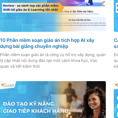
10 Phần mềm soạn giáo án tích hợp AI xây
C
dựng bài giảng chuyên nghiệp
s
Phần mềm soạn giáo án là công cụ hỗ trợ xây dựng, quản
Đá
lý cập nhật nội dung đào tạo một cách khoa học, trực
qu
quan và tiết kiệm thời
ki