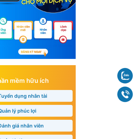
Chat
hần mềm hữu ích
090
Tuyển dụng nhân tài
Quản lý phúc lợi
Đánh giá nhân viên