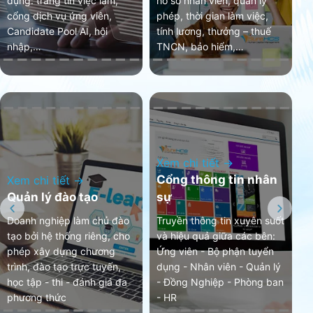
dụng: trang tin việc làm,
hồ sơ nhân viên, quản lý
g
cổng dịch vụ ứng viên,
phép, thời gian làm việc,
c
Candidate Pool AI, hội
tính lương, thưởng – thuế
h
nhập,…
TNCN, bảo hiểm,…
v
Xem chi tiết →
X
Cổng thông tin nhân
P
Xem chi tiết →
Quản lý đào tạo
sự
n
Doanh nghiệp làm chủ đào
Truyền thông tin xuyên suốt
H
tạo bởi hệ thống riêng, cho
và hiệu quả giữa các bên:
A
phép xây dựng chương
Ứng viên - Bộ phận tuyển
t
trình, đào tạo trực tuyến,
dụng - Nhân viên - Quản lý
n
học tập - thi - đánh giá đa
- Đồng Nghiệp - Phòng ban
p
phương thức
- HR
t