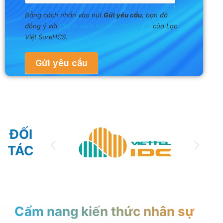
Bằng cách nhấn vào nút
Gửi yêu cầu
, bạn đã
đồng ý với
Chính sách bảo mật thông tin
của Lạc
Việt SureHCS.
Gửi yêu cầu
ĐỐI
TÁC
Cẩm nang kiến thức nhân sự