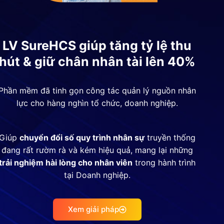
LV SureHCS giúp tăng tỷ lệ thu
hút & giữ chân nhân tài lên 40%
Phần mềm đã tinh gọn công tác quản lý nguồn nhân
lực cho hàng nghìn tổ chức, doanh nghiệp.
Giúp
chuyển đổi số quy trình nhân sự
truyền thống
đang rất rườm rà và kém hiệu quả, mang lại những
trải nghiệm hài lòng cho nhân viên
trong hành trình
tại Doanh nghiệp.
Xem giải pháp