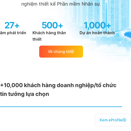
nghiệm thiết kế Phần mềm Nhân sự.
27
+
500
+
1,000
+
ăm phát triển
Khách hàng thân
Dự án hoàn thành
thiết
Về chúng tôi
+10,000 khách hàng doanh nghiệp/tổ chức
tin tưởng lựa chọn
Xem eProfile