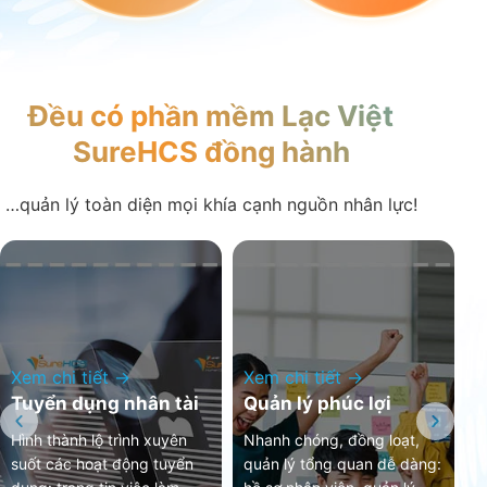
Đều có phần mềm Lạc Việt
SureHCS đồng hành
…quản lý toàn diện mọi khía cạnh nguồn nhân lực!
X
Q
Xem chi tiết →
Xem chi tiết →
Tuyển dụng nhân tài
Quản lý phúc lợi
n
Hình thành lộ trình xuyên
Nhanh chóng, đồng loạt,
K
suốt các hoạt động tuyển
quản lý tổng quan dễ dàng:
v