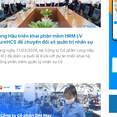
ong Hậu triển khai phần mềm HRM LV
ureHCS để chuyển đổi số quản trị nhân sự
ng ngày 17/03/2026, tại Công ty Cổ phần Long Hậu
HC) đã diễn ra buổi lễ Kick-off dự án triển khai hệ
ống phần mềm quản lý nhân sự LV