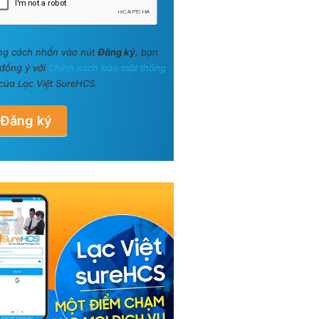
ng cách nhấn vào nút
Đăng ký
, bạn
đồng ý với
Chính sách bảo mật thông
của Lạc Việt SureHCS.
Đăng ký