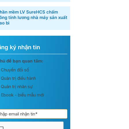
hần mềm LV SureHCS chấm
ông tính lương nhà máy sản xuất
ao bì
ng ký nhận tin
ng
hủ đề bạn quan tâm:
Chuyển đổi số
n
Quản trị điều hành
Quản trị nhân sự
Ebook - biểu mẫu mới