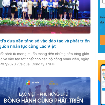
Bằ
đã 
tin
iti’s đưa nền tảng số vào đào tạo và phát triển
guồn nhân lực cùng Lạc Việt
ất phát từ mong muốn mang đến những nền tảng giáo
c và đào tạo tốt nhất cho cán bộ công nhân viên, ngày
/07/2020 vừa qua, Công ty TNHH