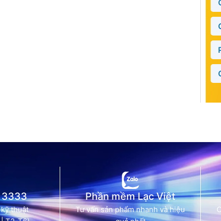
 3333
Phần mềm Lạc Việt
 kỹ thuật
Tư vấn sản phẩm nhanh và hiệu
C