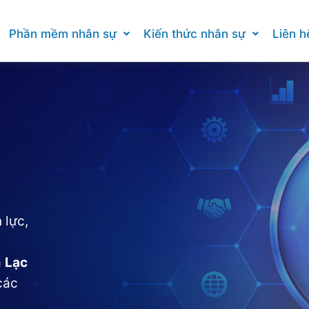
Phần mềm nhân sự
Kiến thức nhân sự
Liên h
 lực,
a
Lạc
các