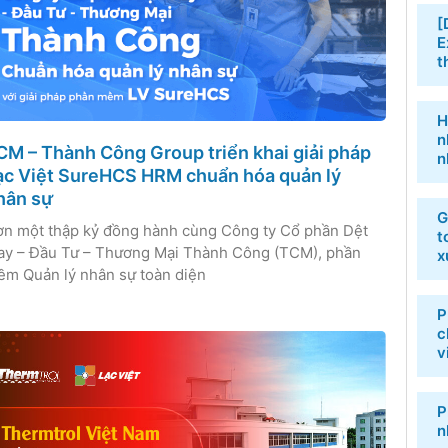
[
E
t
H
n
CM – Thành Công Group triển khai giải pháp
n
ạc Việt SureHCS HRM chuẩn hóa quản lý
hân sự
G
n một thập kỷ đồng hành cùng Công ty Cổ phần Dệt
t
y – Đầu Tư – Thương Mại Thành Công (TCM), phần
x
m Quản lý nhân sự toàn diện
P
c
v
P
n