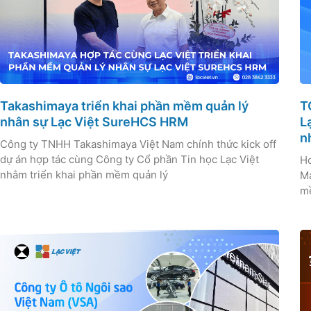
Takashimaya triển khai phần mềm quản lý
T
nhân sự Lạc Việt SureHCS HRM
L
n
Công ty TNHH Takashimaya Việt Nam chính thức kick off
dự án hợp tác cùng Công ty Cổ phần Tin học Lạc Việt
Hơ
nhằm triển khai phần mềm quản lý
Ma
mề