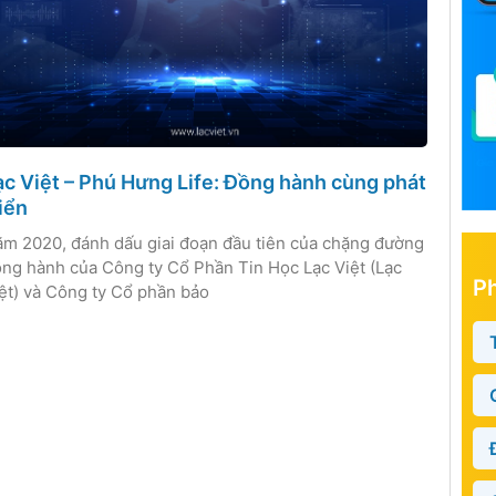
ạc Việt – Phú Hưng Life: Đồng hành cùng phát
riển
m 2020, đánh dấu giai đoạn đầu tiên của chặng đường
ng hành của Công ty Cổ Phần Tin Học Lạc Việt (Lạc
P
ệt) và Công ty Cổ phần bảo