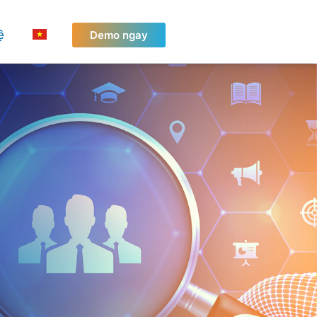
ệ
Demo ngay