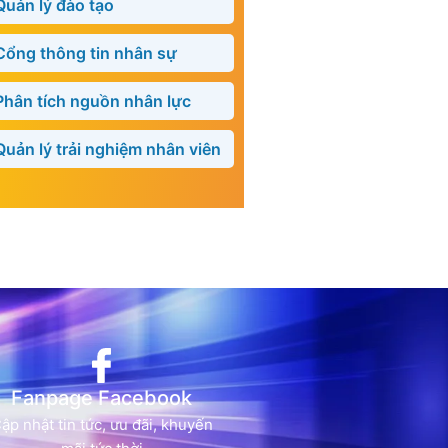
Quản lý đào tạo
Cổng thông tin nhân sự
Phân tích nguồn nhân lực
Quản lý trải nghiệm nhân viên
Fanpage Facebook
ập nhật tin tức, ưu đãi, khuyến