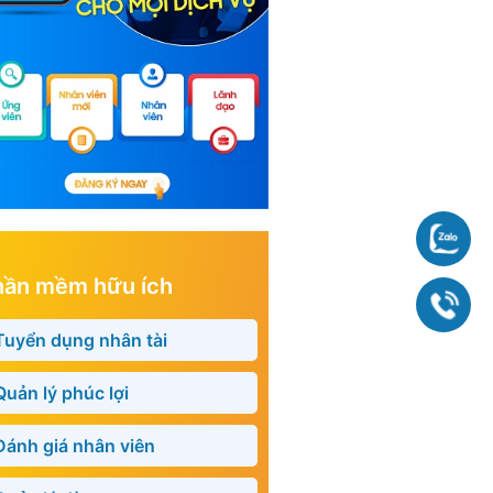
Chat
hần mềm hữu ích
090
Tuyển dụng nhân tài
Quản lý phúc lợi
Đánh giá nhân viên