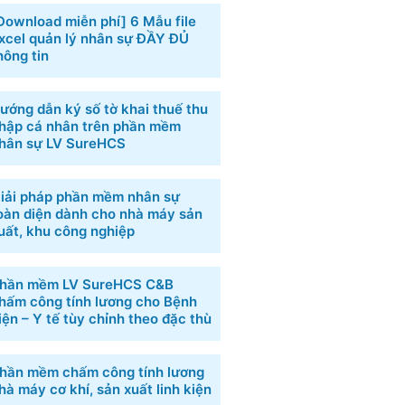
Download miễn phí] 6 ​Mẫu file
xcel quản lý nhân sự​ ĐẦY ĐỦ
hông tin
ướng dẫn ký số tờ khai thuế thu
hập cá nhân trên phần mềm
hân sự LV SureHCS
iải pháp phần mềm nhân sự
oàn diện dành cho nhà máy sản
uất, khu công nghiệp
hần mềm LV SureHCS C&B
hấm công tính lương cho Bệnh
iện – Y tế tùy chỉnh theo đặc thù
hần mềm chấm công tính lương
hà máy cơ khí, sản xuất linh kiện