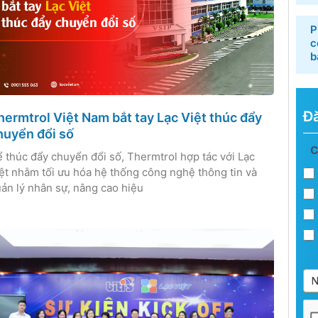
P
c
b
Đă
hermtrol Việt Nam bắt tay Lạc Việt thúc đẩy
huyển đổi số
Đă
C
 thúc đẩy chuyển đổi số, Thermtrol hợp tác với Lạc
ký
ệt nhằm tối ưu hóa hệ thống công nghệ thông tin và
bả
ản lý nhân sự, nâng cao hiệu
tin