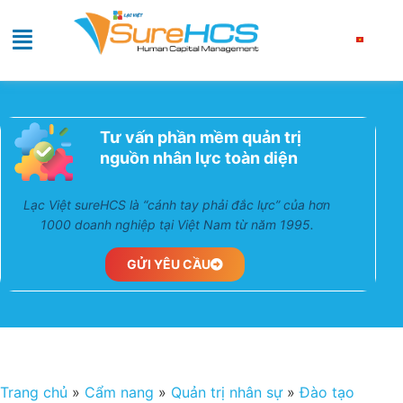
Tư vấn phần mềm quản trị
nguồn nhân lực toàn diện
Lạc Việt sureHCS là “cánh tay phải đắc lực” của hơn
1000 doanh nghiệp tại Việt Nam từ năm 1995.
GỬI YÊU CẦU
Trang chủ
»
Cẩm nang
»
Quản trị nhân sự
»
Đào tạo