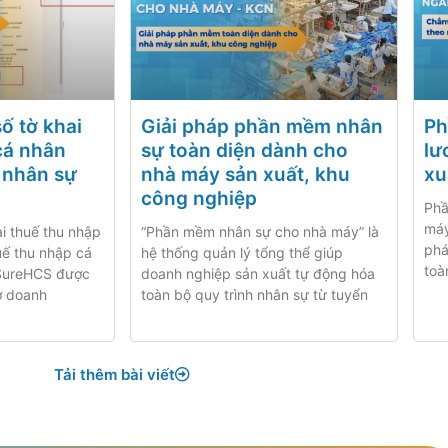
ố tờ khai
Giải pháp phần mềm nhân
Ph
cá nhân
sự toàn diện dành cho
lư
 nhân sự
nhà máy sản xuất, khu
xu
công nghiệp
Phầ
máy
ai thuế thu nhập
“Phần mềm nhân sự cho nhà máy” là
phá
uế thu nhập cá
hệ thống quản lý tổng thể giúp
toà
 SureHCS được
doanh nghiệp sản xuất tự động hóa
ợ doanh
toàn bộ quy trình nhân sự từ tuyển
Tải thêm bài viết