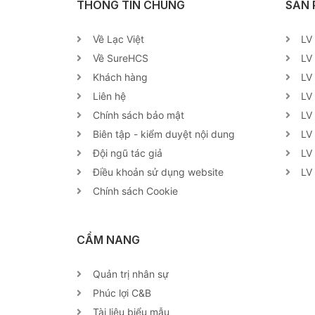
THÔNG TIN CHUNG
SẢN
Về Lạc Việt
LV
Về SureHCS
LV
Khách hàng
LV
Liên hệ
LV
Chính sách bảo mật
LV
Biên tập - kiểm duyệt nội dung
LV
Đội ngũ tác giả
LV
Điều khoản sử dụng website
LV
Chính sách Cookie
CẨM NANG
Quản trị nhân sự
Phúc lợi C&B
Tài liệu biểu mẫu