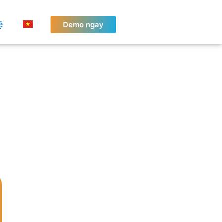
ệ
Demo ngay