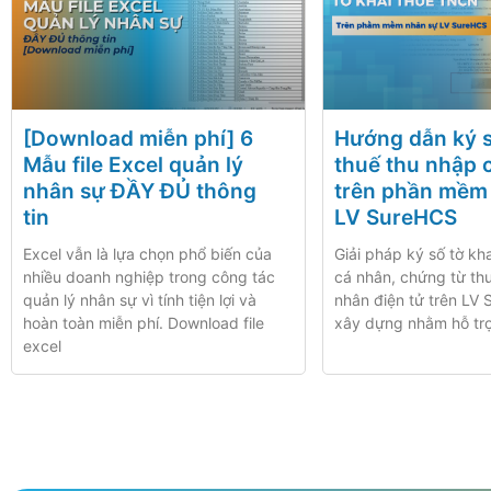
[Download miễn phí] 6 ​
Hướng dẫn ký s
Mẫu file Excel quản lý
thuế thu nhập 
nhân sự​ ĐẦY ĐỦ thông
trên phần mềm
tin
LV SureHCS
Excel vẫn là lựa chọn phổ biến của
Giải pháp ký số tờ kh
nhiều doanh nghiệp trong công tác
cá nhân, chứng từ th
quản lý nhân sự vì tính tiện lợi và
nhân điện tử trên LV
hoàn toàn miễn phí. Download file
xây dựng nhằm hỗ tr
excel