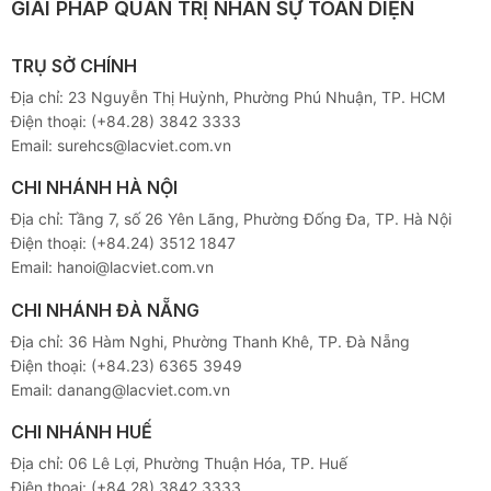
GIẢI PHÁP QUẢN TRỊ NHÂN SỰ TOÀN DIỆN
TRỤ SỞ CHÍNH
Địa chỉ: 23 Nguyễn Thị Huỳnh, Phường Phú Nhuận, TP. HCM
Điện thoại:
(+84.28) 3842 3333
Email:
surehcs@lacviet.com.vn
CHI NHÁNH HÀ NỘI
Địa chỉ: Tầng 7, số 26 Yên Lãng, Phường Đống Đa, TP. Hà Nội
Điện thoại:
(+84.24) 3512 1847
Email:
hanoi@lacviet.com.vn
CHI NHÁNH ĐÀ NẴNG
Địa chỉ: 36 Hàm Nghi, Phường Thanh Khê, TP. Đà Nẵng
Điện thoại: ​
(+84.23) 6365 3949
Email:
danang@lacviet.com.vn
CHI NHÁNH HUẾ
Địa chỉ: 06 Lê Lợi, Phường Thuận Hóa, TP. Huế
Điện thoại:
(+84.28) 3842 3333