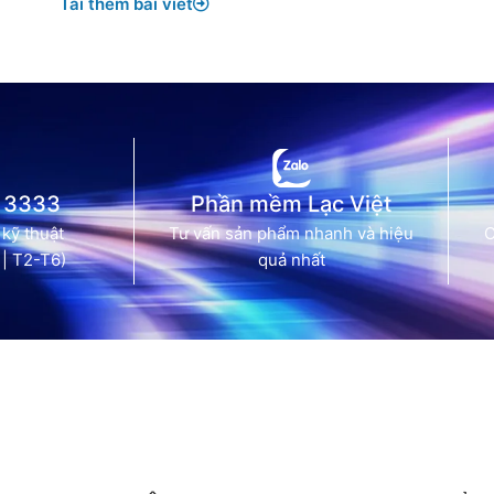
Tải thêm bài viết
 3333
Phần mềm Lạc Việt
 kỹ thuật
Tư vấn sản phẩm nhanh và hiệu
C
 | T2-T6)
quả nhất