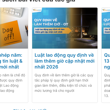
phép năm:
Luật lao động quy định về
Qu
tin luật &
làm thêm giờ cập nhật mới
13
mới nhất
nhất 2026
ng
p năm là chế độ
Quy định về làm thêm giờ là các quy
Quy
được quy định
tắc pháp lý quy định giới hạn thời
địn
uật Lao động
gian làm thêm, điều kiện tổ chức và
phá
 lao động
mức lương trả cho người
doa
13.