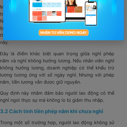
Một nhân viên có mức lương theo hợp đồng là 12
triệu đồng/tháng và được nghỉ 12 ngày phép năm.
Nếu nhân viên sử dụng 5 ngày nghỉ phép để đi du
lịch, doanh nghiệp vẫn phải trả đủ tiền lương tháng
theo hợp đồng, không được trừ lương của 5 ngày
này.
Đây là điểm khác biệt quan trọng giữa nghỉ phép
năm và nghỉ không hưởng lương. Nếu nhân viên nghỉ
không hưởng lương, doanh nghiệp có thể khấu trừ
lương tương ứng với số ngày nghỉ. Nhưng với phép
năm, tiền lương vẫn được giữ nguyên.
Quy định này nhằm đảm bảo người lao động có thể
nghỉ ngơi thực sự mà không lo bị giảm thu nhập.
3.2 Cách tính tiền phép năm khi chưa nghỉ
Trong một số trường hợp, người lao động không sử