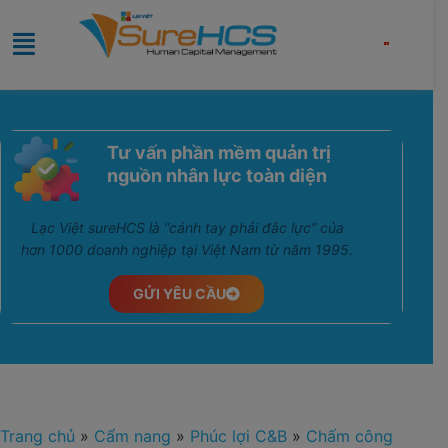
Tư vấn phần mềm quản trị
nguồn nhân lực toàn diện
Lạc Việt sureHCS là “cánh tay phải đắc lực” của
hơn 1000 doanh nghiệp tại Việt Nam từ năm 1995.
GỬI YÊU CẦU
Trang chủ
»
Cẩm nang
»
Phúc lợi C&B
»
Chấm công