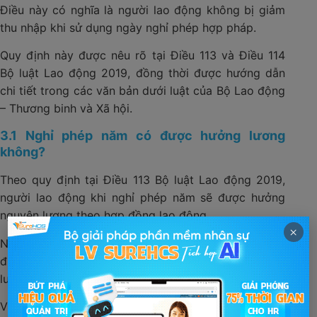
Điều này có nghĩa là người lao động không bị giảm
thu nhập khi sử dụng ngày nghỉ phép hợp pháp.
Quy định này được nêu rõ tại Điều 113 và Điều 114
Bộ luật Lao động 2019, đồng thời được hướng dẫn
chi tiết trong các văn bản dưới luật của Bộ Lao động
– Thương binh và Xã hội.
3.1 Nghỉ phép năm có được hưởng lương
không?
Theo quy định tại Điều 113 Bộ luật Lao động 2019,
người lao động khi nghỉ phép năm sẽ được hưởng
nguyên lương theo hợp đồng lao động.
×
Nói một cách dễ hiểu, nếu nhân viên nghỉ phép năm
đúng quy định thì những ngày nghỉ đó vẫn được trả
lương giống như ngày làm việc bình thường.
Ví dụ minh họa: