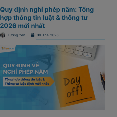
Quy định nghỉ phép năm: Tổng
hợp thông tin luật & thông tư
2026 mới nhất
Lương Yến
08-Th4-2026