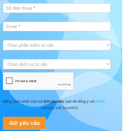
Bằng cách nhấn vào nút
Gửi yêu cầu
, bạn đã đồng ý với
Chính
sách bảo mật thông tin
của Lạc Việt SureHCS.
Gửi yêu cầu