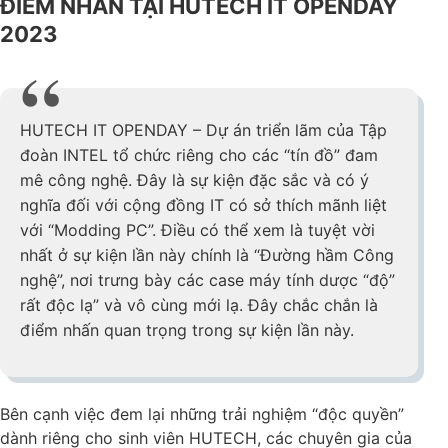
ĐIỂM NHẤN TẠI HUTECH IT OPENDAY
2023
HUTECH IT OPENDAY – Dự án triển lãm của Tập
đoàn INTEL tổ chức riêng cho các “tín đồ” đam
mê công nghệ. Đây là sự kiện đặc sắc và có ý
nghĩa đối với cộng đồng IT có sở thích mãnh liệt
với “Modding PC”. Điều có thể xem là tuyệt vời
nhất ở sự kiện lần này chính là “Đường hầm Công
nghệ”, nơi trưng bày các case máy tính dược “độ”
rất độc lạ” và vô cùng mới lạ. Đây chắc chắn là
điểm nhấn quan trọng trong sự kiện lần này.
Bên cạnh việc đem lại những trải nghiệm “độc quyền”
dành riêng cho sinh viên HUTECH, các chuyên gia của