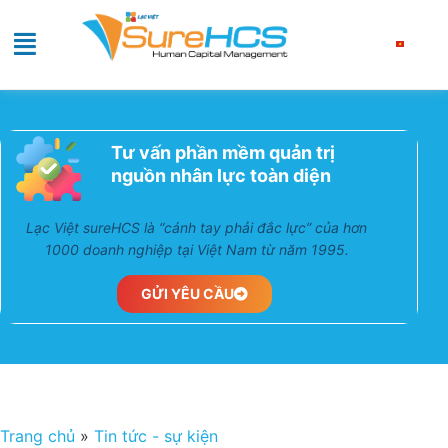
Tư vấn phần mềm quản trị
nguồn nhân lực toàn diện
Lạc Việt sureHCS là “cánh tay phải đắc lực” của hơn
1000 doanh nghiệp tại Việt Nam từ năm 1995.
GỬI YÊU CẦU
Trang chủ
»
Tin tức - sự kiện