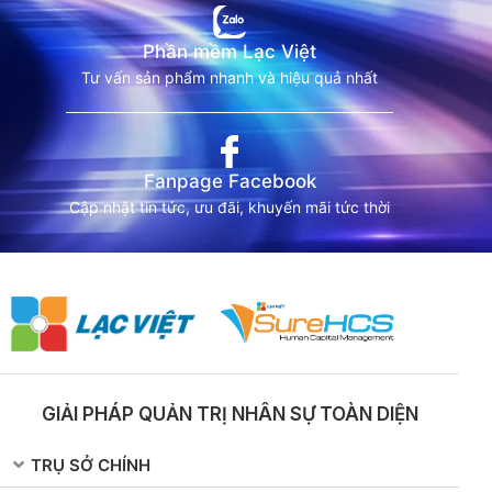
Phần mềm Lạc Việt
Tư vấn sản phẩm nhanh và hiệu quả nhất
Fanpage Facebook
Cập nhật tin tức, ưu đãi, khuyến mãi tức thời
GIẢI PHÁP QUẢN TRỊ NHÂN SỰ TOÀN DIỆN
TRỤ SỞ CHÍNH