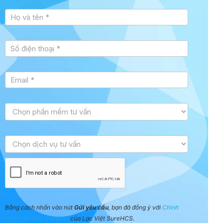
Tư vấn
sidebar
Bằng cách nhấn vào nút
Gửi yêu cầu
, bạn đã đồng ý với
Chính
sách bảo mật thông tin
của Lạc Việt SureHCS.