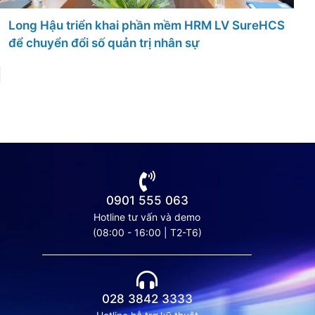
ềm HRM LV SureHCS
ân sự
Takashimaya triển khai phần 
sự Lạc Việt SureHCS HRM
0901 555 063
Hotline tư vấn và demo
(08:00 - 16:00 | T2-T6)
028 3842 3333