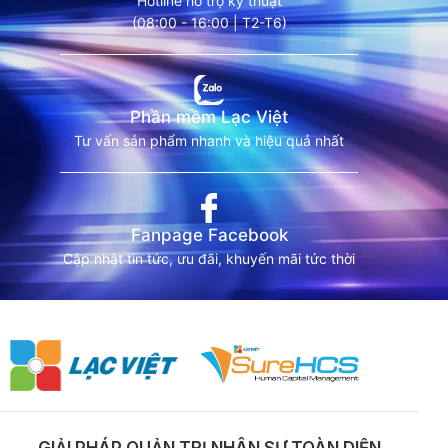
Hotline hỗ trợ kỹ thuật
(08:00 - 16:00 | T2-T6)
Phần mềm Lạc Việt
Tư vấn sản phẩm nhanh và hiệu quả nhất
Fanpage Facebook
Cập nhật tin tức, ưu đãi, khuyến mãi tức thời
GIẢI PHÁP QUẢN TRỊ NHÂN SỰ TOÀN DIỆN