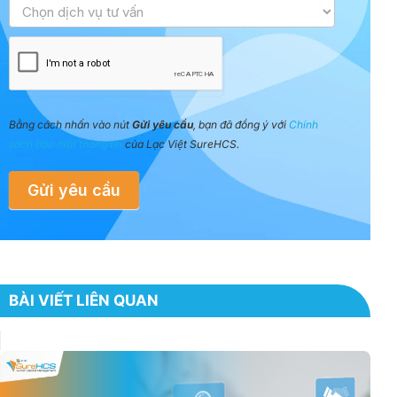
Bằng cách nhấn vào nút
Gửi yêu cầu
, bạn đã đồng ý với
Chính
sách bảo mật thông tin
của Lạc Việt SureHCS.
Gửi yêu cầu
BÀI VIẾT LIÊN QUAN