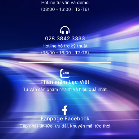
0901 555 063
Hotline tư vấn và demo
(08:00 - 16:00 | T2-T6)
028 3842 3333
Hotline hỗ trợ kỹ thuật
(08:00 - 16:00 | T2-T6)
Phần mềm Lạc Việt
Tư vấn sản phẩm nhanh và hiệu quả nhất
Fanpage Facebook