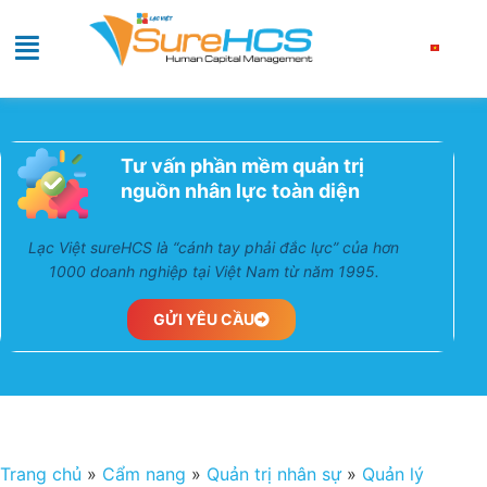
Tư vấn phần mềm quản trị
nguồn nhân lực toàn diện
Lạc Việt sureHCS là “cánh tay phải đắc lực” của
hơn 1000 doanh nghiệp tại Việt Nam từ năm 1995.
GỬI YÊU CẦU
Trang chủ
»
Cẩm nang
»
Quản trị nhân sự
»
Quản lý