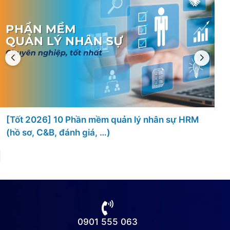
[Tốt 2026] 10 Phần mềm quản lý nhân sự HRM
(hồ sơ, C&B, đánh giá, …)