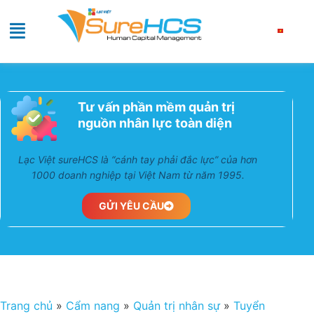
Tư vấn phần mềm quản trị
nguồn nhân lực toàn diện
Lạc Việt sureHCS là “cánh tay phải đắc lực” của hơn
1000 doanh nghiệp tại Việt Nam từ năm 1995.
GỬI YÊU CẦU
Trang chủ
»
Cẩm nang
»
Quản trị nhân sự
»
Tuyển