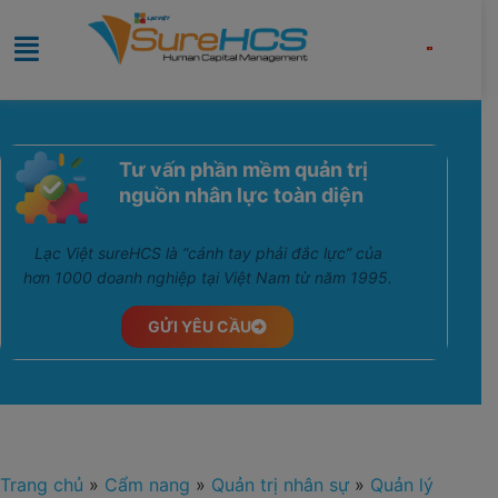
Tư vấn phần mềm quản trị
nguồn nhân lực toàn diện
Lạc Việt sureHCS là “cánh tay phải đắc lực” của
hơn 1000 doanh nghiệp tại Việt Nam từ năm 1995.
GỬI YÊU CẦU
Trang chủ
»
Cẩm nang
»
Quản trị nhân sự
»
Quản lý