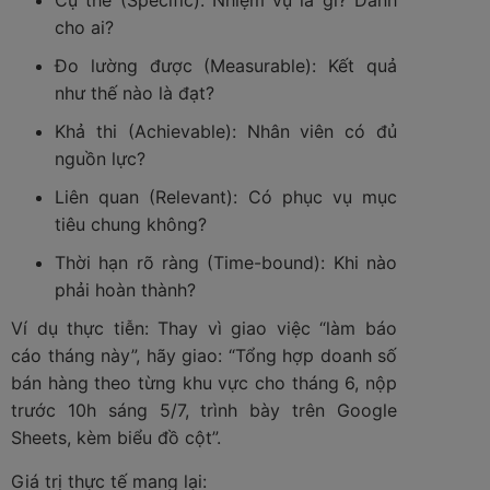
Cụ thể (Specific): Nhiệm vụ là gì? Dành
cho ai?
Đo lường được (Measurable): Kết quả
như thế nào là đạt?
Khả thi (Achievable): Nhân viên có đủ
nguồn lực?
Liên quan (Relevant): Có phục vụ mục
tiêu chung không?
Thời hạn rõ ràng (Time-bound): Khi nào
phải hoàn thành?
Ví dụ thực tiễn: Thay vì giao việc “làm báo
cáo tháng này”, hãy giao: “Tổng hợp doanh số
bán hàng theo từng khu vực cho tháng 6, nộp
trước 10h sáng 5/7, trình bày trên Google
Sheets, kèm biểu đồ cột”.
Giá trị thực tế mang lại: