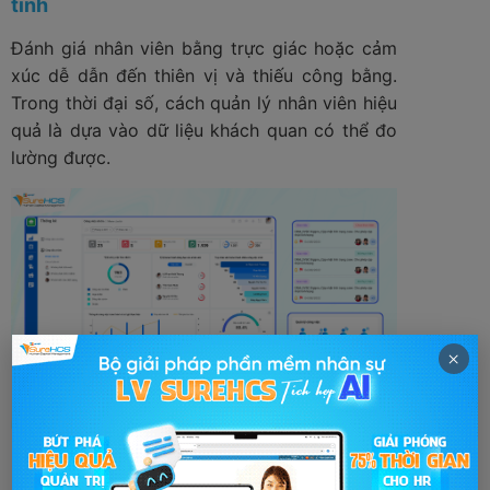
tính
Đánh giá nhân viên bằng trực giác hoặc cảm
xúc dễ dẫn đến thiên vị và thiếu công bằng.
Trong thời đại số, cách quản lý nhân viên hiệu
quả là dựa vào dữ liệu khách quan có thể đo
lường được.
×
Giải pháp hiệu quả: