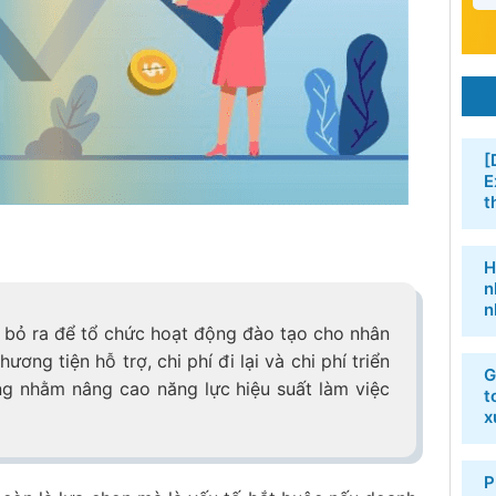
[
E
t
H
n
n
 bỏ ra để tổ chức hoạt động đào tạo cho nhân
ương tiện hỗ trợ, chi phí đi lại và chi phí triển
G
ng nhằm nâng cao năng lực hiệu suất làm việc
t
x
P