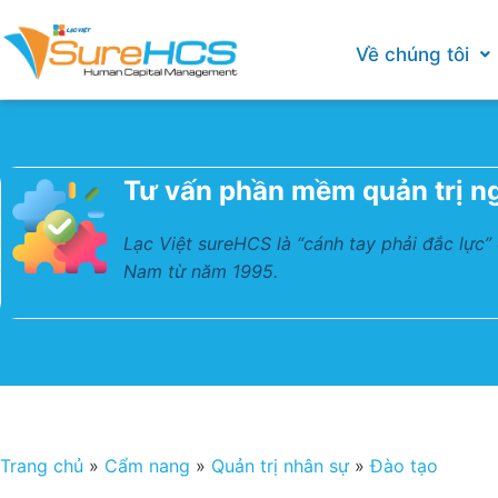
Về chúng tôi
Tư vấn phần mềm quản trị n
Lạc Việt sureHCS là “cánh tay phải đắc lực”
Nam từ năm 1995.
Trang chủ
»
Cẩm nang
»
Quản trị nhân sự
»
Đào tạo