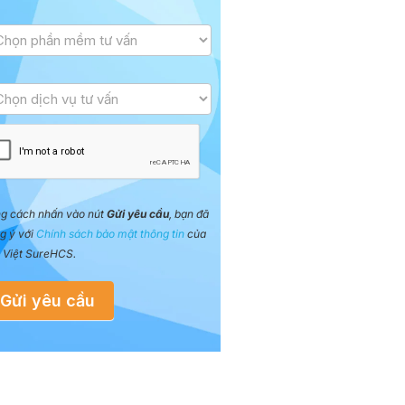
g cách nhấn vào nút
Gửi yêu cầu
, bạn đã
g ý với
Chính sách bảo mật thông tin
của
 Việt SureHCS.
Gửi yêu cầu