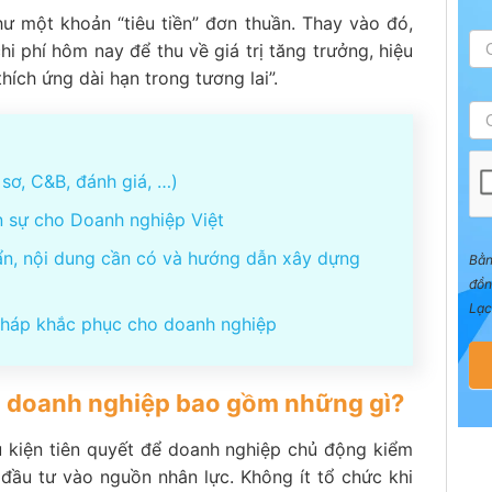
ư một khoản “tiêu tiền” đơn thuần. Thay vào đó,
lãnh đạo cấp cao
i phí hôm nay để thu về giá trị tăng trưởng, hiệu
hích ứng dài hạn trong tương lai”.
ảo hiệu quả?
sơ, C&B, đánh giá, …)
n sự cho Doanh nghiệp Việt
ối ưu chi phí đào tạo
ẩn, nội dung cần có và hướng dẫn xây dựng
Bằn
đồn
Lạc
pháp khắc phục cho doanh nghiệp
ong doanh nghiệp bao gồm những gì?
ều kiện tiên quyết để doanh nghiệp chủ động kiểm
đầu tư vào nguồn nhân lực. Không ít tổ chức khi