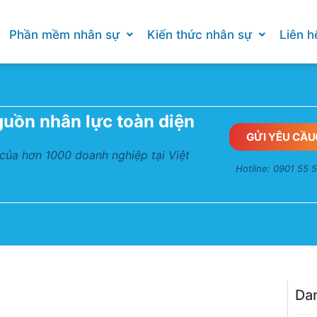
Phần mềm nhân sự
Kiến thức nhân sự
Liên h
guồn nhân lực toàn diện
GỬI YÊU CẦU
 của hơn 1000 doanh nghiệp tại Việt
Hotline: 0901 55 
Da