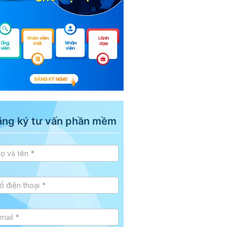
ăng ký tư vấn phần mềm
 vấn
debar