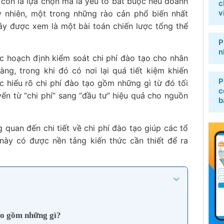
 còn là lựa chọn mà là yếu tố bắt buộc nếu doanh
c
v
y nhiên, một trong những rào cản phổ biến nhất
Đây được xem là một bài toán chiến lược tổng thể
P
n
c hoạch định kiểm soát chi phí đào tạo cho nhân
ng, trong khi đó có nơi lại quá tiết kiệm khiến
P
c hiểu rõ chi phí đào tạo gồm những gì từ đó tối
c
yển từ “chi phí” sang “đầu tư” hiệu quả cho nguồn
b
 quan đến chi tiết về chi phí đào tạo giúp các tổ
này có được nền tảng kiến thức cần thiết để ra
bao gồm những gì?