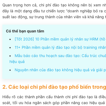
Quan trọng hơn cả, chi phí đào tạo không nên bị xem nh
5.4. Đối tượng học viên: Nhân viên mới, quản lý cấp trung hay 
đây là một dạng đầu tư chiến lược “doanh nghiệp bỏ ra ch
5.5. Công cụ nền tảng hỗ trợ (ví dụ: eLearning)
suất lao động, sự trung thành của nhân viên và khả năng t
6. Làm thế nào để tối ưu chi phí đào tạo nhưng vẫn đảm b
6.1. Kết hợp mô hình đào tạo linh hoạt
Có thể bạn quan tâm
6.2. Ưu tiên triển khai nền tảng đào tạo nội bộ
[Tốt 2026] 10 Phần mềm quản lý nhân sự HRM (hồ 
6.3. Đo lường hiệu quả bằng chỉ số rõ ràng
11+ Phần mềm quản lý đào tạo nội bộ training nhâ
6.4. Phát triển đội ngũ đào tạo nội bộ
7. Giải pháp phần mềm Lạc Việt E-Learning giúp quản lý t
Mẫu báo cáo thu hoạch sau đào tạo: Cấu trúc chu
Câu hỏi liên quan
hiệu quả
Chi phí đào tạo bao gồm những gì?
Nguyên nhân của đào tạo không hiệu quả và giải 
Chi phí đào tạo nhân viên khoảng bao nhiêu?
Chi phí đào tạo có được tính vào chi phí hợp lý?
2. Các loại chi phí đào tạo phổ biến tr
Chi phí đào tạo nhân viên có tính thuế TNDN?
Hiểu rõ các thành phần cấu thành chi phí đào tạo là đi
soát, tối ưu hóa ngân sách góp phần nâng cao hiệu quả 