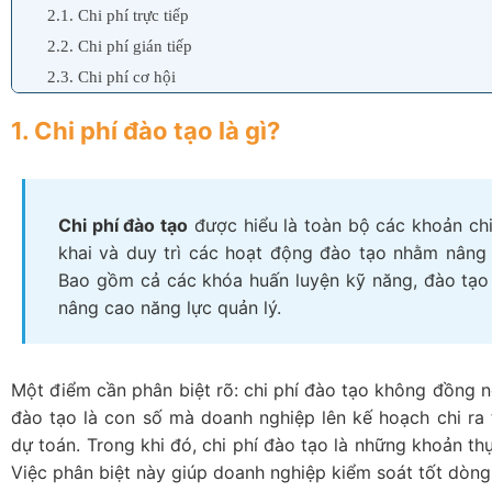
2.1. Chi phí trực tiếp
2.2. Chi phí gián tiếp
2.3. Chi phí cơ hội
2.4. Chi phí ẩn
1. Chi phí đào tạo là gì?
3. Quy định về chi phí đào tạo trong doanh nghiệp Việt N
3.1. Quy định pháp luật về chi phí đào tạo được khấu trừ thuế
3.2. Quy định về hợp đồng đào tạo giữa doanh nghiệp và người
Chi phí đào tạo
được hiểu là toàn bộ các khoản ch
3.3. Rủi ro pháp lý doanh nghiệp thường gặp khi không tuân th
khai và duy trì các hoạt động đào tạo nhằm nâng 
4. Cách tính chi phí đào tạo: Công thức – ví dụ minh họa
Bao gồm cả các khóa huấn luyện kỹ năng, đào tạo
4.1. Công thức tổng quát tính chi phí đào tạo
nâng cao năng lực quản lý.
4.2. Ví dụ minh họa: Tính chi phí đào tạo cho 10 nhân viên mới
4.3. Bảng checklist đơn giản cho doanh nghiệp
Một điểm cần phân biệt rõ: chi phí đào tạo không đồng 
5. Những yếu tố ảnh hưởng đến chi phí đào tạo
đào tạo là con số mà doanh nghiệp lên kế hoạch chi ra 
5.1. Quy mô doanh nghiệp và số lượng nhân sự cần đào tạo
dự toán. Trong khi đó, chi phí đào tạo là những khoản thực
5.2. Hình thức đào tạo: Trực tiếp vs trực tuyến
Việc phân biệt này giúp doanh nghiệp kiểm soát tốt dòng 
5.3. Mức độ phức tạp chuyên môn hóa của nội dung đào tạo