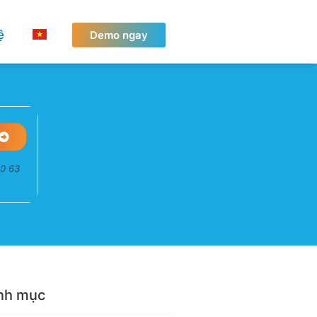
ệ
Demo ngay
50 63
nh mục