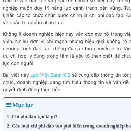
Đầu tư vào đào tạo và phát triển nhân sự hiện nay không
nghiệp muốn duy trì năng lực cạnh tranh bền vững. Tu
khiến các tổ chức chùn bước chính là chi phí đào tạo. 
về quản trị nguồn nhân lực.
Không ít doanh nghiệp hiện nay vẫn còn mơ hồ trong việ
viên. Nhiều đơn vị chi mạnh nhưng hiệu quả không rõ rà
chương trình đào tạo không đủ sức tạo chuyển biến. Việ
ưu chi hợp lý đúng trọng tâm là yếu tố then chốt để chu
lực con người.
Bài viết này
Lạc Việt SureHCS
sẽ cung cấp thông tin tổng
chức, doanh nghiệp đang tìm hiểu thông tin về vấn đề 
quyết định đúng thực tiễn.
Mục lục
1. Chi phí đào tạo là gì?
2. Các loại chi phí đào tạo phổ biến trong doanh nghiệp 