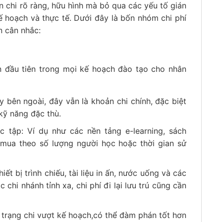
 chi rõ ràng, hữu hình mà bỏ qua các yếu tố gián
kế hoạch và thực tế. Dưới đây là bốn nhóm chi phí
n cân nhắc:
n đầu tiên trong mọi kế hoạch đào tạo cho nhân
ay bên ngoài, đây vẫn là khoản chi chính, đặc biệt
kỹ năng đặc thù.
 tập: Ví dụ như các nền tảng e-learning, sách
mua theo số lượng người học hoặc thời gian sử
ết bị trình chiếu, tài liệu in ấn, nước uống và các
 chi nhánh tỉnh xa, chi phí đi lại lưu trú cũng cần
nh trạng chi vượt kế hoạch,có thể đàm phán tốt hơn