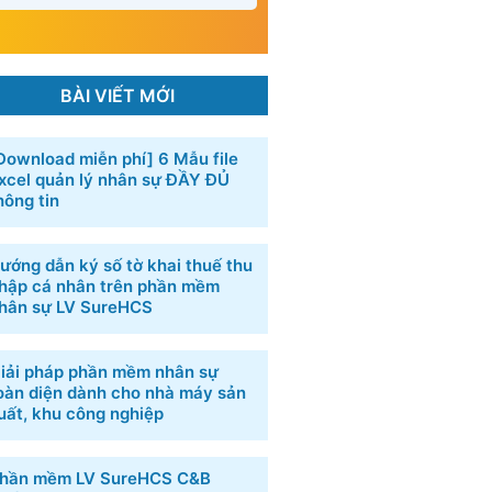
BÀI VIẾT MỚI
Download miễn phí] 6 ​Mẫu file
xcel quản lý nhân sự​ ĐẦY ĐỦ
hông tin
ướng dẫn ký số tờ khai thuế thu
hập cá nhân trên phần mềm
hân sự LV SureHCS
iải pháp phần mềm nhân sự
oàn diện dành cho nhà máy sản
uất, khu công nghiệp
hần mềm LV SureHCS C&B