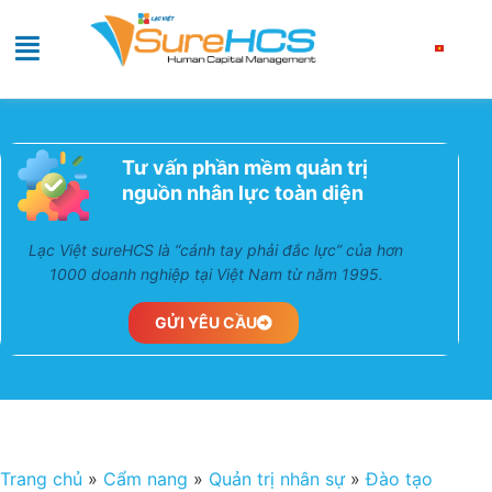
Tư vấn phần mềm quản trị
nguồn nhân lực toàn diện
Lạc Việt sureHCS là “cánh tay phải đắc lực” của hơn
1000 doanh nghiệp tại Việt Nam từ năm 1995.
GỬI YÊU CẦU
Trang chủ
»
Cẩm nang
»
Quản trị nhân sự
»
Đào tạo