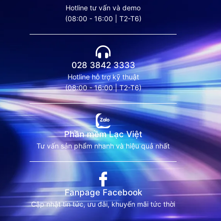
Hotline tư vấn và demo
(08:00 - 16:00 | T2-T6)
028 3842 3333
Hotline hỗ trợ kỹ thuật
(08:00 - 16:00 | T2-T6)
Phần mềm Lạc Việt
Tư vấn sản phẩm nhanh và hiệu quả nhất
Fanpage Facebook
Cập nhật tin tức, ưu đãi, khuyến mãi tức thời