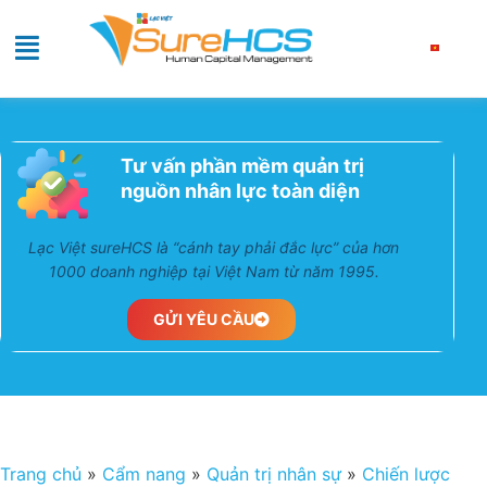
Tư vấn phần mềm quản trị
nguồn nhân lực toàn diện
Lạc Việt sureHCS là “cánh tay phải đắc lực” của hơn
1000 doanh nghiệp tại Việt Nam từ năm 1995.
GỬI YÊU CẦU
Trang chủ
»
Cẩm nang
»
Quản trị nhân sự
»
Chiến lược