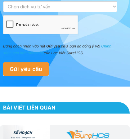
Bằng cách nhấn vào nút
Gửi yêu cầu
, bạn đã đồng ý với
Chính
sách bảo mật thông tin
của Lạc Việt SureHCS.
Gửi yêu cầu
BÀI VIẾT LIÊN QUAN