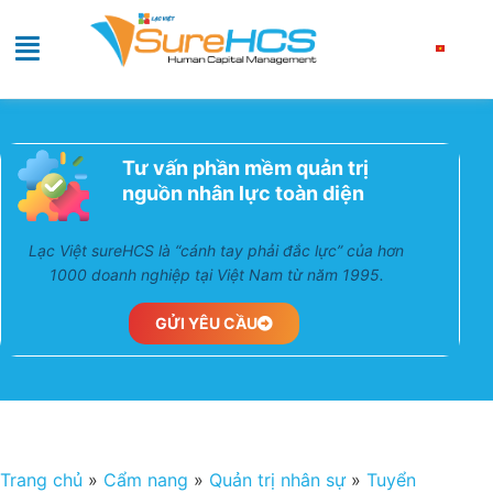
Tư vấn phần mềm quản trị
nguồn nhân lực toàn diện
Lạc Việt sureHCS là “cánh tay phải đắc lực” của hơn
1000 doanh nghiệp tại Việt Nam từ năm 1995.
GỬI YÊU CẦU
Trang chủ
»
Cẩm nang
»
Quản trị nhân sự
»
Tuyển