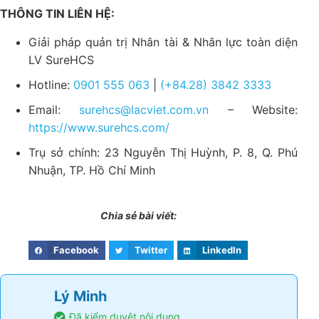
THÔNG TIN LIÊN HỆ:
Giải pháp quản trị Nhân tài & Nhân lực toàn diện
LV SureHCS
Hotline:
0901 555 063
|
(+84.28) 3842 3333
Email:
surehcs@lacviet.com.vn
– Website:
https://www.surehcs.com/
Trụ sở chính: 23 Nguyễn Thị Huỳnh, P. 8, Q. Phú
Nhuận, TP. Hồ Chí Minh
Chia sẻ bài viết:
Facebook
Twitter
LinkedIn
Lý Minh
Đã kiểm duyệt nội dung