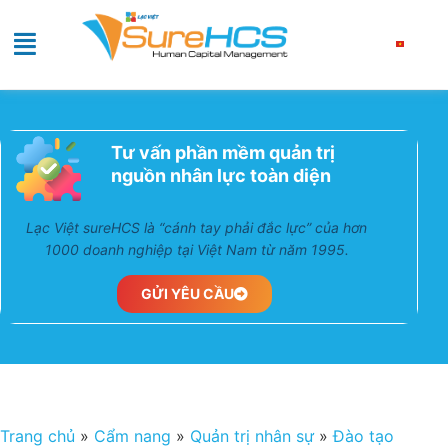
Tư vấn phần mềm quản trị
nguồn nhân lực toàn diện
Lạc Việt sureHCS là “cánh tay phải đắc lực” của hơn
1000 doanh nghiệp tại Việt Nam từ năm 1995.
GỬI YÊU CẦU
Trang chủ
»
Cẩm nang
»
Quản trị nhân sự
»
Đào tạo