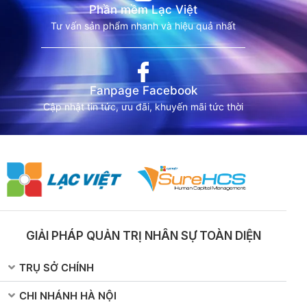
Phần mềm Lạc Việt
Tư vấn sản phẩm nhanh và hiệu quả nhất
Fanpage Facebook
Cập nhật tin tức, ưu đãi, khuyến mãi tức thời
GIẢI PHÁP QUẢN TRỊ NHÂN SỰ TOÀN DIỆN
TRỤ SỞ CHÍNH
CHI NHÁNH HÀ NỘI