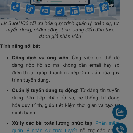
LV SureHCS tối ưu hóa quy trình quản lý nhân sự, từ
tuyển dụng, chấm công, tính lương đến đào tạo,
đánh giá nhân viên
Tính năng nổi bật
Cổng dịch vụ ứng viên
: Ứng viên có thể dễ
dàng nộp hồ sơ mà không cần email hay số
điện thoại, giúp doanh nghiệp đơn giản hóa quy
trình tuyển dụng.
Quản lý tuyển dụng tự động
: Từ đăng tin tuyển
dụng đến tiếp nhận hồ sơ, hệ thống tự động
hóa quy trình, giúp tiết kiệm thời gian và tạo sự
minh bạch.
Chat
Xử lý các bài toán lương phức tạp
:
Phần mềm
quản lý nhân sự trực tuyến
hỗ trợ các chính
090