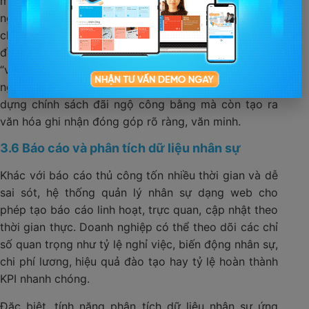
mình, đồng thời bộ phận nhân sự dễ dàng kiểm soát
ngân sách, đảm bảo tính nhất quán trong toàn tổ
chức. Một số website quản lý nhân sự còn cho phép
đề xuất khen thưởng theo dữ liệu hiệu suất, kết hợp
“ví thưởng nội bộ” hoặc điểm tích lũy để gia tăng trải
nghiệm nhân viên. Qua đó, tổ chức không chỉ xây
dựng chính sách đãi ngộ công bằng mà còn tạo ra
văn hóa ghi nhận đóng góp rõ ràng, văn minh.
3.6 Báo cáo và phân tích dữ liệu nhân sự
Khác với báo cáo thủ công tốn nhiều thời gian và dễ
sai sót, hệ thống quản lý nhân sự dạng web cho
phép tạo báo cáo linh hoạt, trực quan, cập nhật theo
thời gian thực. Doanh nghiệp có thể theo dõi các chỉ
số quan trọng như tỷ lệ nghỉ việc, biến động nhân sự,
chi phí lương, hiệu quả đào tạo hay tỷ lệ hoàn thành
KPI nhanh chóng.
Đặc biệt, tính năng phân tích dữ liệu nhân sự ứng