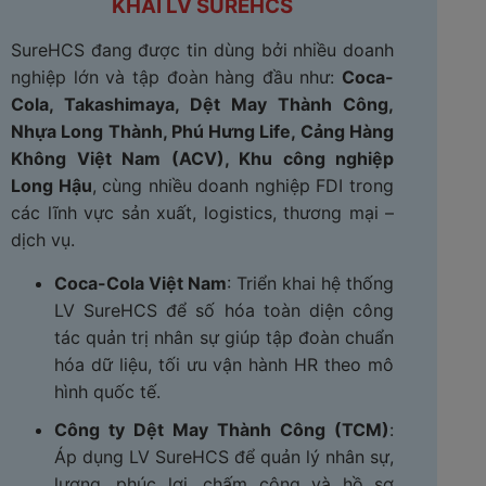
KHAI LV SUREHCS​
SureHCS đang được tin dùng bởi nhiều doanh
nghiệp lớn và tập đoàn hàng đầu như:
Coca-
Cola, Takashimaya, Dệt May Thành Công,
Nhựa Long Thành, Phú Hưng Life, Cảng Hàng
Không Việt Nam (ACV), Khu công nghiệp
Long Hậu
, cùng nhiều doanh nghiệp FDI trong
các lĩnh vực sản xuất, logistics, thương mại –
dịch vụ.
Coca-Cola Việt Nam
: Triển khai hệ thống
LV SureHCS để số hóa toàn diện công
tác quản trị nhân sự giúp tập đoàn chuẩn
hóa dữ liệu, tối ưu vận hành HR theo mô
hình quốc tế.
Công ty Dệt May Thành Công (TCM)
:
Áp dụng LV SureHCS để quản lý nhân sự,
lương, phúc lợi, chấm công và hồ sơ