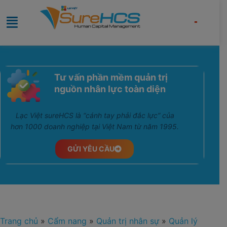
Tư vấn phần mềm quản trị
nguồn nhân lực toàn diện
Lạc Việt sureHCS là “cánh tay phải đắc lực” của
hơn 1000 doanh nghiệp tại Việt Nam từ năm 1995.
GỬI YÊU CẦU
Trang chủ
»
Cẩm nang
»
Quản trị nhân sự
»
Quản lý