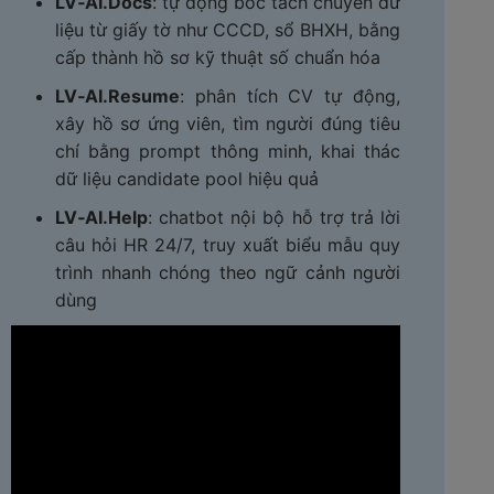
LV‑AI.Docs
: tự động bóc tách chuyển dữ
liệu từ giấy tờ như CCCD, sổ BHXH, bằng
cấp thành hồ sơ kỹ thuật số chuẩn hóa
LV‑AI.Resume
: phân tích CV tự động,
xây hồ sơ ứng viên, tìm người đúng tiêu
chí bằng prompt thông minh, khai thác
dữ liệu candidate pool hiệu quả
LV‑AI.Help
: chatbot nội bộ hỗ trợ trả lời
câu hỏi HR 24/7, truy xuất biểu mẫu quy
trình nhanh chóng theo ngữ cảnh người
dùng