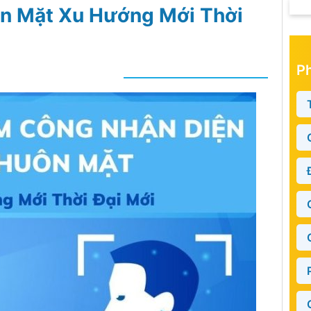
n Mặt Xu Hướng Mới Thời
P