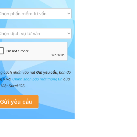
g cách nhấn vào nút
Gửi yêu cầu
, bạn đã
g ý với
Chính sách bảo mật thông tin
của
 Việt SureHCS.
Gửi yêu cầu