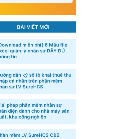
BÀI VIẾT MỚI
Download miễn phí] 6 ​Mẫu file
xcel quản lý nhân sự​ ĐẦY ĐỦ
hông tin
ướng dẫn ký số tờ khai thuế thu
hập cá nhân trên phần mềm
hân sự LV SureHCS
iải pháp phần mềm nhân sự
oàn diện dành cho nhà máy sản
uất, khu công nghiệp
hần mềm LV SureHCS C&B