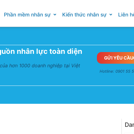
Phần mềm nhân sự
Kiến thức nhân sự
Liên h
guồn nhân lực toàn diện
GỬI YÊU CẦU
 của hơn 1000 doanh nghiệp tại Việt
Hotline: 0901 55 
Da