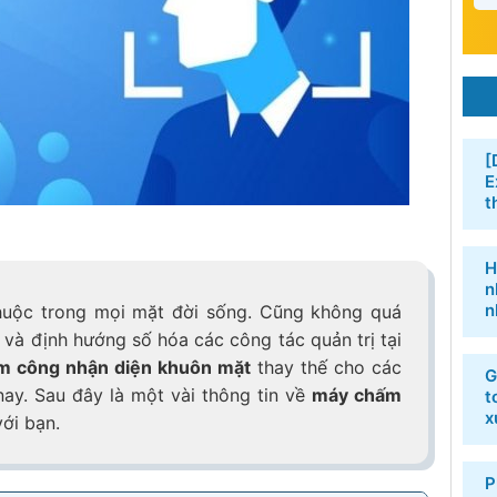
[
E
t
H
n
n
thuộc trong mọi mặt đời sống. Cũng không quá
 và định hướng số hóa các công tác quản trị tại
m công nhận diện khuôn mặt
thay thế cho các
G
nay. Sau đây là một vài thông tin về
máy chấm
t
x
ới bạn.
P