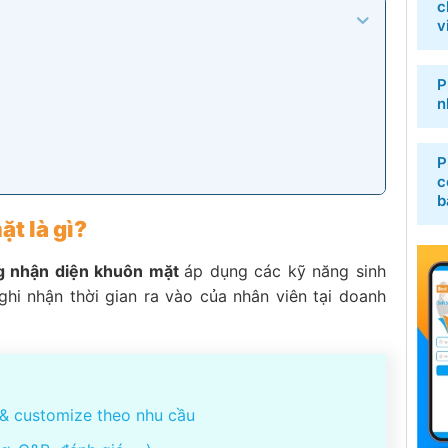
c
v
P
n
P
c
b
t là gì?
 nhận diện khuôn mặt
áp dụng các kỹ năng sinh
ghi nhận thời gian ra vào của nhân viên tại doanh
& customize theo nhu cầu