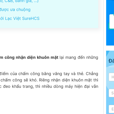
, C&B, đánh giá, …)
 được ưa chuộng
với Lạc Việt SureHCS
m công nhận diện khuôn mặt
lại mang đến những
Đ
Tư
 điểm của chấm công bằng vâng tay và thẻ. Chẳng
si
c chấm công sẽ khó. Riêng nhận diện khuôn mặt thì
 đeo khẩu trang, thì nhiều dòng máy hiện đại vẫn