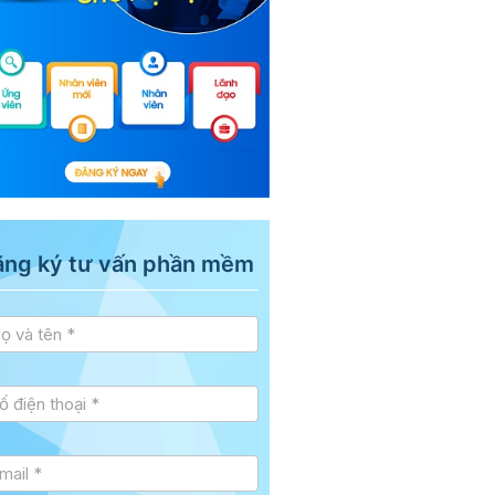
ăng ký tư vấn phần mềm
 vấn
debar