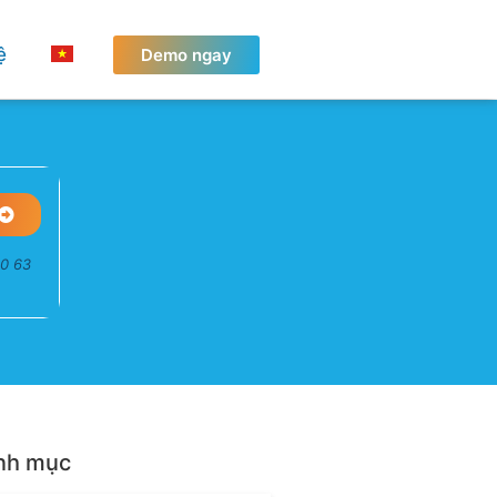
ệ
Demo ngay
50 63
nh mục