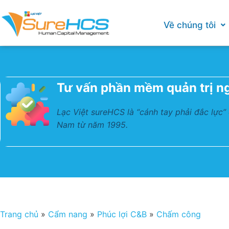
Về chúng tôi
Tư vấn phần mềm quản trị n
Lạc Việt sureHCS là “cánh tay phải đắc lực”
Nam từ năm 1995.
Trang chủ
»
Cẩm nang
»
Phúc lợi C&B
»
Chấm công